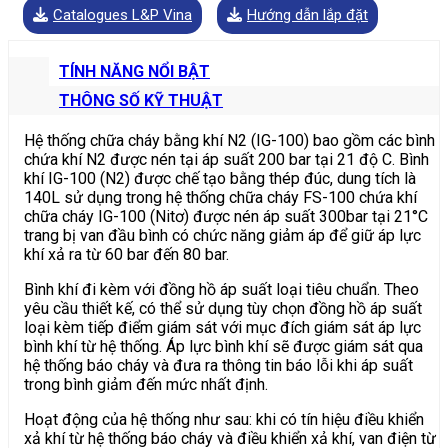
Catalogues L&P Vina
Hướng dẫn lắp đặt
TÍNH NĂNG NỔI BẬT
THÔNG SỐ KỸ THUẬT
Hệ thống chữa cháy bằng khí N2 (IG-100) bao gồm các bình
chứa khí N2 được nén tại áp suất 200 bar tại 21 độ C. Bình
khí IG-100 (N2) được chế tạo bằng thép đúc, dung tích là
140L sử dụng trong hệ thống chữa cháy FS-100 chứa khí
chữa cháy IG-100 (Nitơ) được nén áp suất 300bar tại 21°C
trang bị van đầu bình có chức năng giảm áp để giữ áp lực
khí xả ra từ 60 bar đến 80 bar.
Bình khí đi kèm với đồng hồ áp suất loại tiêu chuẩn. Theo
yêu cầu thiết kế, có thể sử dụng tùy chọn đồng hồ áp suất
loại kèm tiếp điểm giám sát với mục đích giám sát áp lực
bình khí từ hệ thống. Áp lực bình khí sẽ được giám sát qua
hệ thống báo cháy và đưa ra thông tin báo lỗi khi áp suất
trong bình giảm đến mức nhất định.
Hoạt động của hệ thống như sau: khi có tín hiệu điều khiển
xả khí từ hệ thống báo cháy và điều khiển xả khí, van điện từ