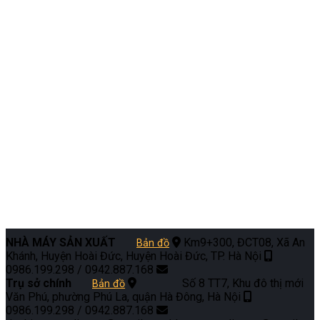
NHÀ MÁY SẢN XUẤT
Km9+300, ĐCT08, Xã An
Bản đồ
Khánh, Huyện Hoài Đức, Huyện Hoài Đức, TP. Hà Nội
0986.199.298 / 0942.887.168
Trụ sở chính
Số 8 TT7, Khu đô thị mới
Bản đồ
Văn Phú, phường Phú La, quận Hà Đông, Hà Nội
0986.199.298 / 0942.887.168