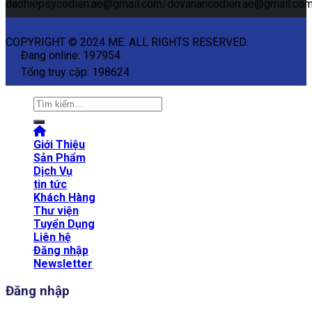
daohiepsycodien.ae@gmail.com/dovanancodien.ae@gmail.co
COPYRIGHT © 2024 ME. ALL RIGHTS RESERVED.
Đang online: 197954
Tổng truy cập: 198624
Tìm
kiếm:
Giới Thiệu
Sản Phẩm
Dịch Vụ
tin tức
Khách Hàng
Thư viện
Tuyển Dụng
Liên hệ
Đăng nhập
Newsletter
Đăng nhập