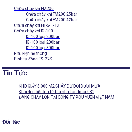
Chữa cháy khí FM200
Chữa cháy khí FM200 25bar
Chữa cháy khí FM200 42bar
Chữa cháy khí FK-5-1-12
Chữa cháy khí IG-100
IG-100 loại 200bar
IG-100 loại 280bar
IG-100 loại 300bar
Phụ kiện hệ thống
Bình tự động FS-27S
Tin Tức
KHO GIẤY 8.000 M2 CHÁY DỮ DỘI DƯỚI MƯA
Khói đen bốc lên từ tòa nhà Landmark 81
ĐANG CHÁY LỚN TẠI CÔNG TY POU YUEN VIỆT NAM
Đối tác