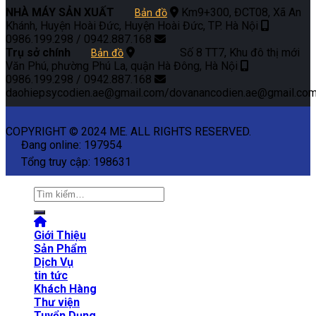
NHÀ MÁY SẢN XUẤT
Km9+300, ĐCT08, Xã An
Bản đồ
Khánh, Huyện Hoài Đức, Huyện Hoài Đức, TP. Hà Nội
0986.199.298 / 0942.887.168
Trụ sở chính
Số 8 TT7, Khu đô thị mới
Bản đồ
Văn Phú, phường Phú La, quận Hà Đông, Hà Nội
0986.199.298 / 0942.887.168
daohiepsycodien.ae@gmail.com/dovanancodien.ae@gmail.co
COPYRIGHT © 2024 ME. ALL RIGHTS RESERVED.
Đang online: 197954
Tổng truy cập: 198631
Tìm
kiếm:
Giới Thiệu
Sản Phẩm
Dịch Vụ
tin tức
Khách Hàng
Thư viện
Tuyển Dụng