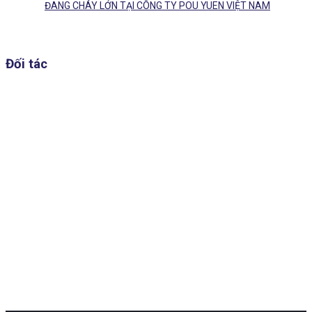
ĐANG CHÁY LỚN TẠI CÔNG TY POU YUEN VIỆT NAM
Đối tác