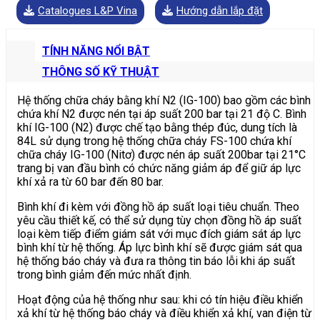
Catalogues L&P Vina
Hướng dẫn lắp đặt
TÍNH NĂNG NỔI BẬT
THÔNG SỐ KỸ THUẬT
Hệ thống chữa cháy bằng khí N2 (IG-100) bao gồm các bình
chứa khí N2 được nén tại áp suất 200 bar tại 21 độ C. Bình
khí IG-100 (N2) được chế tạo bằng thép đúc, dung tích là
84L sử dụng trong hệ thống chữa cháy FS-100 chứa khí
chữa cháy IG-100 (Nitơ) được nén áp suất 200bar tại 21°C
trang bị van đầu bình có chức năng giảm áp để giữ áp lực
khí xả ra từ 60 bar đến 80 bar.
Bình khí đi kèm với đồng hồ áp suất loại tiêu chuẩn. Theo
yêu cầu thiết kế, có thể sử dụng tùy chọn đồng hồ áp suất
loại kèm tiếp điểm giám sát với mục đích giám sát áp lực
bình khí từ hệ thống. Áp lực bình khí sẽ được giám sát qua
hệ thống báo cháy và đưa ra thông tin báo lỗi khi áp suất
trong bình giảm đến mức nhất định.
Hoạt động của hệ thống như sau: khi có tín hiệu điều khiển
xả khí từ hệ thống báo cháy và điều khiển xả khí, van điện từ