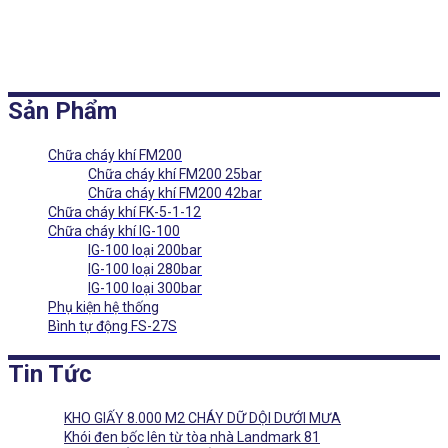
Sản Phẩm
Chữa cháy khí FM200
Chữa cháy khí FM200 25bar
Chữa cháy khí FM200 42bar
Chữa cháy khí FK-5-1-12
Chữa cháy khí IG-100
IG-100 loại 200bar
IG-100 loại 280bar
IG-100 loại 300bar
Phụ kiện hệ thống
Bình tự động FS-27S
Tin Tức
KHO GIẤY 8.000 M2 CHÁY DỮ DỘI DƯỚI MƯA
Khói đen bốc lên từ tòa nhà Landmark 81