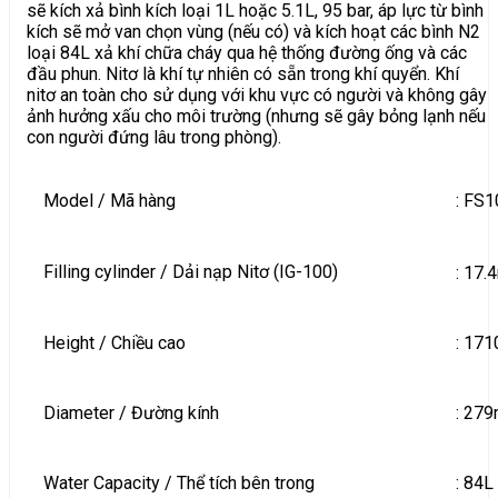
sẽ kích xả bình kích loại 1L hoặc 5.1L, 95 bar, áp lực từ bình
kích sẽ mở van chọn vùng (nếu có) và kích hoạt các bình N2
loại 84L xả khí chữa cháy qua hệ thống đường ống và các
đầu phun. Nitơ là khí tự nhiên có sẵn trong khí quyển. Khí
nitơ an toàn cho sử dụng với khu vực có người và không gây
ảnh hưởng xấu cho môi trường (nhưng sẽ gây bỏng lạnh nếu
con người đứng lâu trong phòng).
Model / Mã hàng
: FS
Filling cylinder / Dải nạp Nitơ (IG-100)
: 17.
Height / Chiều cao
: 17
Diameter / Đường kính
: 27
Water Capacity / Thể tích bên trong
: 84L