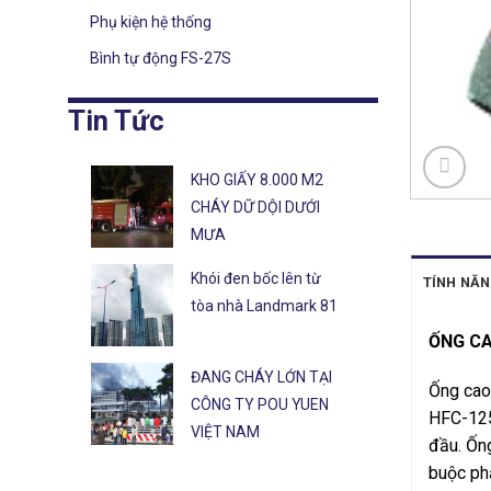
Phụ kiện hệ thống
Bình tự động FS-27S
Tin Tức
KHO GIẤY 8.000 M2
CHÁY DỮ DỘI DƯỚI
MƯA
Khói đen bốc lên từ
TÍNH NĂN
tòa nhà Landmark 81
ỐNG CA
ĐANG CHÁY LỚN TẠI
Ống cao
CÔNG TY POU YUEN
HFC-125 
VIỆT NAM
đầu. Ống
buộc phả