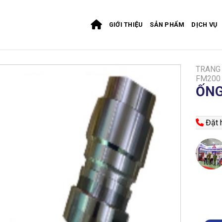
GIỚI THIỆU
SẢN PHẨM
DỊCH VỤ
TRANG
FM200
ỐNG
Đặt h