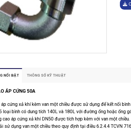
C
G NỔI BẬT
THÔNG SỐ KỸ THUẬT
O ÁP CỨNG 50A
 áp cứng xả khí kèm van một chiều được sử dụng để kết nối bì
loại bình có dung tích 140L và 180L với đường ống hoặc ống góp
 cao áp cứng xả khí DN50 được tích hợp kèm với van một chiều. Kh
i sử dụng van một chiều theo quy định tại điều 6.2.4.4 TCVN 71