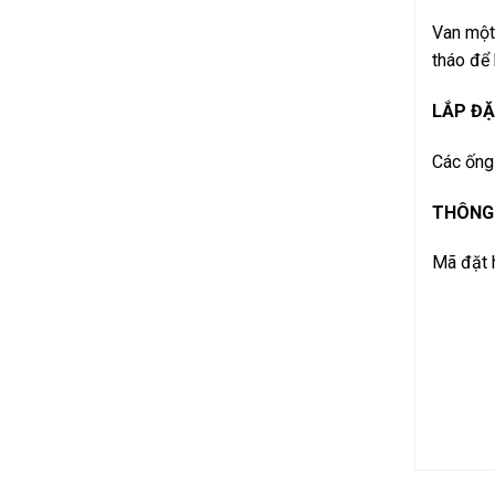
Van một 
tháo để 
LẮP Đ
Các ống 
THÔNG 
Mã đặt 