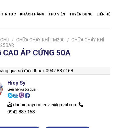
TIN TỨC
KHÁCH HÀNG
THƯ VIỆN
TUYỂN DỤNG
LIÊN HỆ
 CHỦ
/
CHỮA CHÁY KHÍ FM200
/
CHỮA CHÁY KHÍ
 25BAR
 CAO ÁP CỨNG 50A
àng qua số điện thoại: 0942.887.168
Hiep Sy
Liên hệ với tôi qua :
daohiepsycodien.ae@gmail.com
0942.887.168