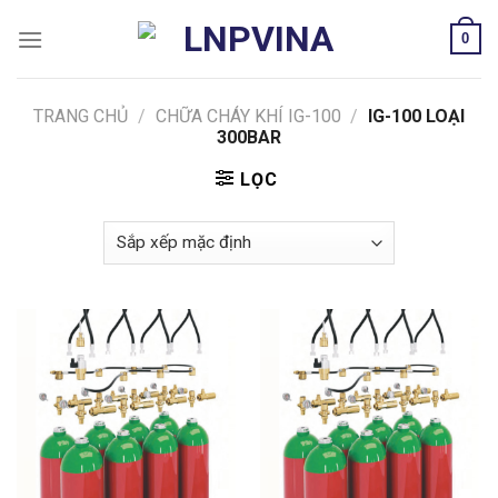
Skip
0
to
content
TRANG CHỦ
/
CHỮA CHÁY KHÍ IG-100
/
IG-100 LOẠI
300BAR
LỌC