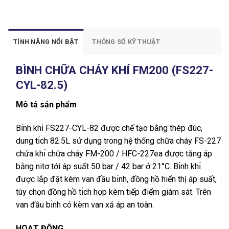
TÍNH NĂNG NỔI BẬT
THÔNG SỐ KỸ THUẬT
BÌNH CHỮA CHÁY KHÍ FM200 (FS227-
CYL-82.5)
Mô tả sản phẩm
Bı̀nh khı́ FS227-CYL-82 được chế tạo bằng thép đúc,
dung tı́ch 82.5L sử dụng trong hệ thống chữa cháy FS-227
chứa khı́ chữa cháy FM-200 / HFC-227ea được tăng áp
bằng nitơ tới áp suất 50 bar / 42 bar ở 21°C. Bı̀nh khı́
được lắp đặt kèm van đầu bı̀nh, đồng hồ hiển thị áp suất,
tùy chọn đồng hồ tı́ch hợp kèm tiếp điểm giám sát. Trên
van đầu bı̀nh có kèm van xả áp an toàn.
HOẠT ĐỘNG