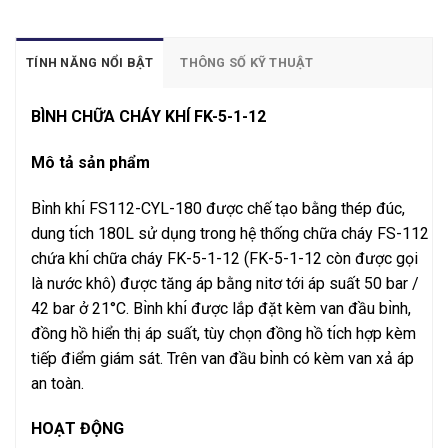
TÍNH NĂNG NỔI BẬT
THÔNG SỐ KỸ THUẬT
BÌNH CHỮA CHÁY KHÍ FK-5-1-12
Mô tả sản phẩm
Bı̀nh khı́ FS112-CYL-180 được chế tạo bằng thép đúc,
dung tı́ch 180L sử dụng trong hệ thống chữa cháy FS-112
chứa khı́ chữa cháy FK-5-1-12 (FK-5-1-12 còn được gọi
là nước khô) được tăng áp bằng nitơ tới áp suất 50 bar /
42 bar ở 21°C. Bı̀nh khı́ được lắp đặt kèm van đầu bı̀nh,
đồng hồ hiển thị áp suất, tùy chọn đồng hồ tı́ch hợp kèm
tiếp điểm giám sát. Trên van đầu bı̀nh có kèm van xả áp
an toàn.
HOẠT ĐỘNG