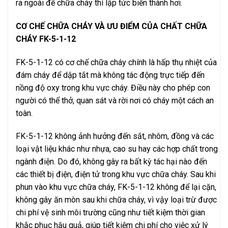
ra ngoài để chữa cháy thì lập tức biến thành hơi.
CƠ CHẾ CHỮA CHÁY VÀ ƯU ĐIỂM CỦA CHẤT CHỮA
CHÁY FK-5-1-12
FK-5-1-12 có cơ chế chữa cháy chính là hấp thụ nhiệt của
đám cháy để dập tắt mà không tác động trực tiếp đến
nồng độ oxy trong khu vực cháy. Điều này cho phép con
người có thể thở, quan sát và rời nơi có cháy một cách an
toàn.
FK-5-1-12 không ảnh hưởng đến sắt, nhôm, đồng và các
loại vật liệu khác như nhựa, cao su hay các hợp chất trong
ngành điện. Do đó, không gây ra bất kỳ tác hại nào đến
các thiết bị điện, điện tử trong khu vực chữa cháy. Sau khi
phun vào khu vực chữa cháy, FK-5-1-12 không để lại cặn,
không gây ăn mòn sau khi chữa cháy, vì vậy loại trừ được
chi phí vệ sinh môi trường cũng như tiết kiệm thời gian
khắc phục hậu quả, giúp tiết kiệm chi phí cho việc xử lý