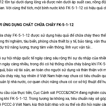
2 tồn tại dưới dạng lỏng và được nén dưới áp suất cao, nồng độ
an. Với cùng thể tích, một bình nước khô FK-5-1-12 có hiệu quả c
.
I ỨNG DỤNG CHẤT CHỮA CHÁY FK-5-1-12
ữa cháy FK-5-1-12 được sử dụng hiệu quả để chữa cháy theo thể 
ng thí nghiệm, tàu biển, phòng chứa thiết bị y tế, bảo tàng, văn t
dự trữ năng lượng; trung tâm viễn thông; lĩnh vực vận tải…
 sự hội nhập quốc tế ngày càng sâu rộng thì sự du nhập của nhiề
 ngày càng nhiều, trong đó có hệ thống chữa cháy bằng khí FK-5-
quả, bảo vệ tài sản, an toàn cho người sử dụng và thân thiện với 
ữa cháy này, tuy nhiên ở Việt Nam hiện nay chưa có tiêu chuẩn q
uản lý nhà nước, cơ quan chức năng chưa có cơ sở kỹ thuật để h
êu cầu của thực tiễn, Cục Cảnh sát PCCC&CNCH đang nghiên cứu 
g khí FK-5-1-12. Trong tương lai không xa, tiêu chuẩn này sẽ góp
 PCCC ở Việt Nam, kịp thời bắt nhịp với xu thế và đòi hỏi ngày 