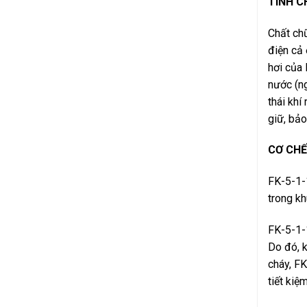
TÍNH C
Chất chữ
điện cả 
hơi của 
nước (ng
thái khí
giữ, bảo
CƠ CHẾ
FK-5-1-1
trong kh
FK-5-1-1
Do đó, k
cháy, FK
tiết kiệ