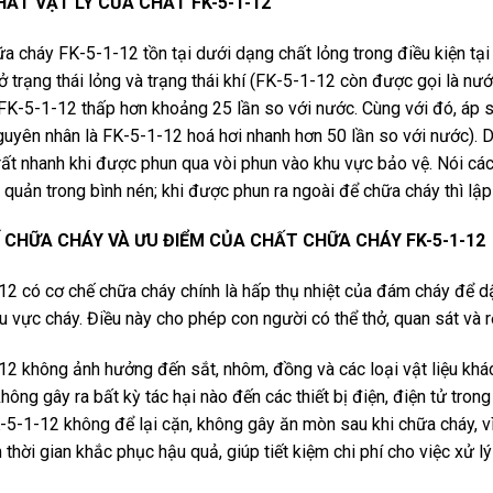
HẤT VẬT LÝ CỦA CHẤT FK-5-1-12
a cháy FK-5-1-12 tồn tại dưới dạng chất lỏng trong điều kiện tạ
ở trạng thái lỏng và trạng thái khí (FK-5-1-12 còn được gọi là nư
FK-5-1-12 thấp hơn khoảng 25 lần so với nước. Cùng với đó, áp 
uyên nhân là FK-5-1-12 hoá hơi nhanh hơn 50 lần so với nước). D
 rất nhanh khi được phun qua vòi phun vào khu vực bảo vệ. Nói các
 quản trong bình nén; khi được phun ra ngoài để chữa cháy thì lập 
 CHỮA CHÁY VÀ ƯU ĐIỂM CỦA CHẤT CHỮA CHÁY FK-5-1-12
2 có cơ chế chữa cháy chính là hấp thụ nhiệt của đám cháy để d
u vực cháy. Điều này cho phép con người có thể thở, quan sát và r
2 không ảnh hưởng đến sắt, nhôm, đồng và các loại vật liệu khác
hông gây ra bất kỳ tác hại nào đến các thiết bị điện, điện tử tro
-5-1-12 không để lại cặn, không gây ăn mòn sau khi chữa cháy, vì
m thời gian khắc phục hậu quả, giúp tiết kiệm chi phí cho việc xử lý