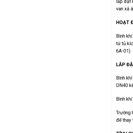
lắp đặt
van xả a
HOẠT 
Bình khí
từ tủ kí
6A-01).
LẮP Đ
Bình kh
DN40 kè
Bình khí
Trường 
để thay 