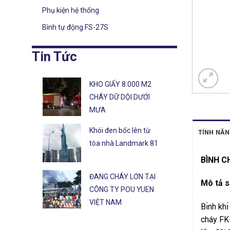
Phụ kiện hệ thống
Bình tự động FS-27S
Tin Tức
KHO GIẤY 8.000 M2
CHÁY DỮ DỘI DƯỚI
MƯA
Khói đen bốc lên từ
TÍNH NĂN
tòa nhà Landmark 81
BÌNH C
ĐANG CHÁY LỚN TẠI
Mô tả 
CÔNG TY POU YUEN
VIỆT NAM
Bı̀nh kh
cháy FK