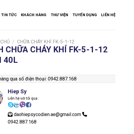
TIN TỨC
KHÁCH HÀNG
THƯ VIỆN
TUYỂN DỤNG
LIÊN HỆ
 CHỦ
/
CHỮA CHÁY KHÍ FK-5-1-12
H CHỮA CHÁY KHÍ FK-5-1-12
I 40L
àng qua số điện thoại: 0942.887.168
Hiep Sy
Liên hệ với tôi qua :
daohiepsycodien.ae@gmail.com
0942.887.168