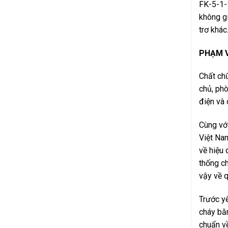
FK-5-1-1
không gi
trơ khác
PHẠM V
Chất ch
chủ, phò
điện và 
Cùng với
Việt Nam
về hiệu 
thống ch
vậy về q
Trước y
cháy bằn
chuẩn về