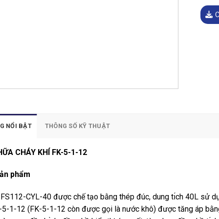
C
G NỔI BẬT
THÔNG SỐ KỸ THUẬT
HỮA CHÁY KHÍ FK-5-1-12
sản phẩm
ı́ FS112-CYL-40 được chế tạo bằng thép đúc, dung tı́ch 40L sử dụ
-5-1-12 (FK-5-1-12 còn được gọi là nước khô) được tăng áp bằng ni