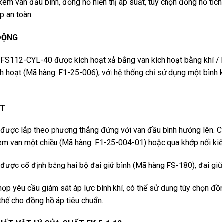
 kèm van đầu bı̀nh, đồng hồ hiển thị áp suất, tùy chọn đồng hồ tı́c
́p an toàn.
ĐỘNG
 FS112-CYL-40 được kích hoạt xả bằng van kích hoạt bằng khí / 
ch hoạt (Mã hàng: F1-25-006); với hệ thống chỉ sử dụng một bình 
ẶT
í được lắp theo phương thẳng đứng với van đầu bình hướng lên. 
m van một chiều (Mã hàng: F1-25-004-01) hoặc qua khớp nối kiểu
 được cố định bằng hai bộ đai giữ bình (Mã hàng FS-180), đai gi
hợp yêu cầu giám sát áp lực bình khí, có thể sử dụng tùy chọn 
thế cho đồng hồ áp tiêu chuẩn.