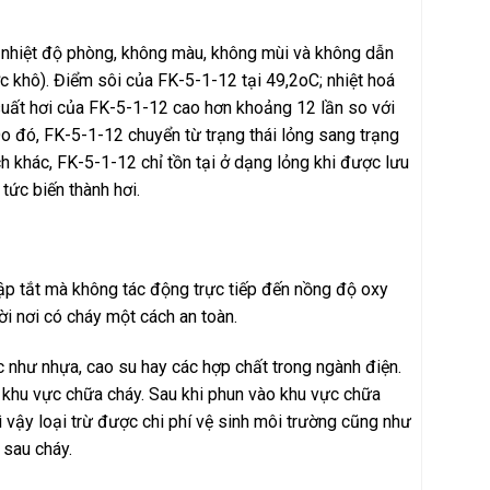
i nhiệt độ phòng, không màu, không mùi và không dẫn
ớc khô). Điểm sôi của FK-5-1-12 tại 49,2oC; nhiệt hoá
suất hơi của FK-5-1-12 cao hơn khoảng 12 lần so với
o đó, FK-5-1-12 chuyển từ trạng thái lỏng sang trạng
h khác, FK-5-1-12 chỉ tồn tại ở dạng lỏng khi được lưu
tức biến thành hơi.
ập tắt mà không tác động trực tiếp đến nồng độ oxy
ời nơi có cháy một cách an toàn.
 như nhựa, cao su hay các hợp chất trong ngành điện.
ng khu vực chữa cháy. Sau khi phun vào khu vực chữa
 vậy loại trừ được chi phí vệ sinh môi trường cũng như
 sau cháy.