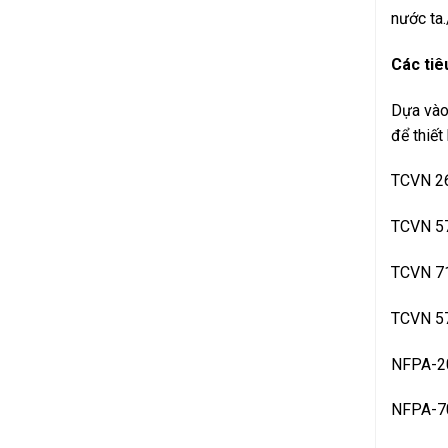
nước ta.
Các tiê
Dựa vào 
để thiết
TCVN 26
TCVN 57
TCVN 71
TCVN 57
NFPA-20
NFPA-70 