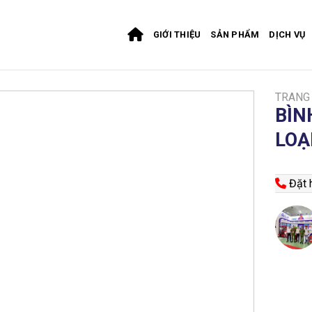
GIỚI THIỆU
SẢN PHẨM
DỊCH VỤ
TRANG
BÌN
LOẠ
Đặt h