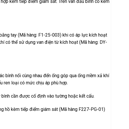
h hợp kèm tiếp điểm giám sát. Trên van đầu bı̀nh có kèm
bằng tay (Mã hàng: F1-25-003) khi có áp lực kích hoạt
khí có thể sử dụng van điện từ kích hoạt (Mã hàng: DY-
Các bình nối cùng nhau đến ống góp qua ống mềm xả khí
 ren loại có mức chịu áp phù hợp.
ữ bình cần được cố định vào tường hoặc kết cấu.
đồng hồ kèm tiếp điểm giám sát (Mã hàng F227-PG-01)