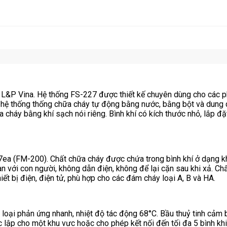
L&P Vina. Hệ thống FS-227 được thiết kế chuyên dùng cho các phò
bị hệ thống thống chữa cháy tự động bằng nước, bằng bột và dung 
háy bằng khí sạch nói riêng. Bình khí có kích thước nhỏ, lắp đặt
 (FM-200). Chất chữa cháy được chứa trong bình khí ở dạng khí 
àn với con người, không dẫn điện, không để lại cặn sau khi xả. C
hiết bị điện, điện tử, phù hợp cho các đám cháy loại A, B và HA.
 loại phản ứng nhanh, nhiệt độ tác động 68°C. Bầu thuỷ tinh cảm 
lập cho một khu vưc hoặc cho phép kết nối đến tối đa 5 bình khi t