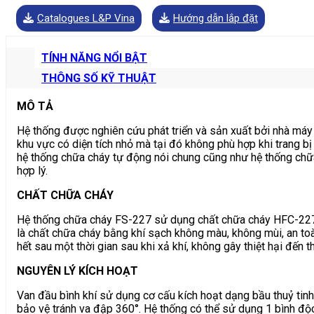
Catalogues L&P Vina
Hướng dẫn lắp đặt
TÍNH NĂNG NỔI BẬT
THÔNG SỐ KỸ THUẬT
MÔ TẢ
Hệ thống được nghiên cứu phát triển và sản xuất bởi nhà máy 
khu vực có diện tích nhỏ mà tại đó không phù hợp khi trang 
hệ thống chữa cháy tự động nói chung cũng như hệ thống chữa c
hợp lý.
CHẤT CHỮA CHÁY
Hệ thống chữa cháy FS-227 sử dụng chất chữa cháy HFC-227ea
là chất chữa cháy bằng khí sạch không màu, không mùi, an to
hết sau một thời gian sau khi xả khí, không gây thiệt hại đến t
NGUYÊN LÝ KÍCH HOẠT
Van đầu bình khí sử dụng cơ cấu kích hoạt dạng bầu thuỷ tinh
bảo vệ tránh va đập 360°. Hệ thống có thể sử dụng 1 bình độc 