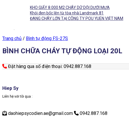
KHO GIẤY 8.000 M2 CHÁY DỮ DỘI DƯỚI MƯA
Khói đen bốc lên từ tòa nhà Landmark 81
ĐANG CHÁY LỚN TẠI CÔNG TY POU YUEN VIỆT NAM
Trang chủ
/
Bình tự động FS-27S
BÌNH CHỮA CHÁY TỰ ĐỘNG LOẠI 20L
Đặt hàng qua số điện thoại: 0942.887.168
Hiep Sy
Liên hệ với tôi qua :
daohiepsycodien.ae@gmail.com
0942.887.168