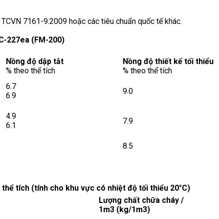
 TCVN 7161-9:2009 hoặc các tiêu chuẩn quốc tế khác.
HFC-227ea (FM-200)
Nồng độ dập tắt
Nồng độ thiết kế tối thiểu
% theo thể tích
% theo thể tích
6.7
9.0
6.9
4.9
7.9
6.1
8.5
ể tích (tính cho khu vực có nhiệt độ tối thiểu 20
°
C)
Lượng chất chữa cháy /
1m3 (kg/1m3)