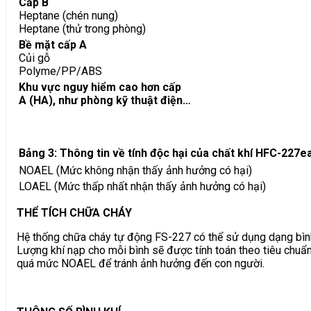
Cấp B
Heptane (chén nung)
Heptane (thử trong phòng)
Bề mặt cấp A
Củi gỗ
Polyme/PP/ABS
Khu vực nguy hiểm cao hơn cấp
A (HA), như phòng kỹ thuật điện…
Bảng 3: Thông tin về tính độc hại của chất khí HFC-227e
NOAEL (Mức không nhận thấy ảnh hưởng có hại)
LOAEL (Mức thấp nhất nhận thấy ảnh hưởng có hại)
THỂ TÍCH CHỮA CHÁY
Hệ thống chữa cháy tự động FS-227 có thể sử dụng dạng bình
Lượng khí nạp cho mỗi bình sẽ được tính toán theo tiêu chuẩ
quá mức NOAEL để tránh ảnh hưởng đến con người.